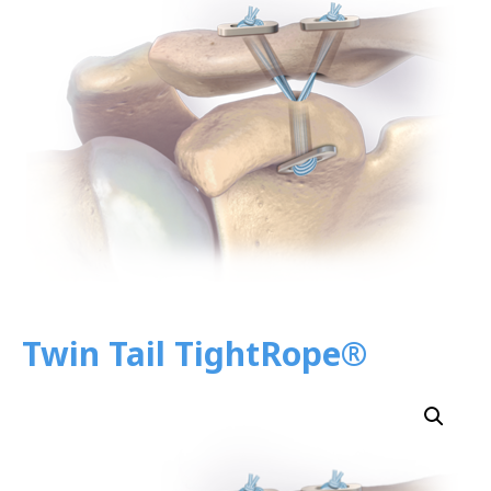
Twin Tail TightRope®