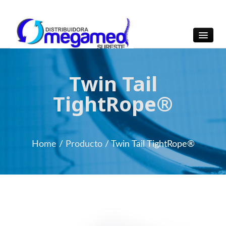
OmegaMed Sureste
OmegaMed Sureste
Twin Tail
TightRope®
Home
/
Producto
/
Twin Tail TightRope®