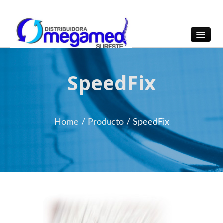
OmegaMed Sureste
OmegaMed Sureste
SpeedFix
Home
/
Producto
/
SpeedFix