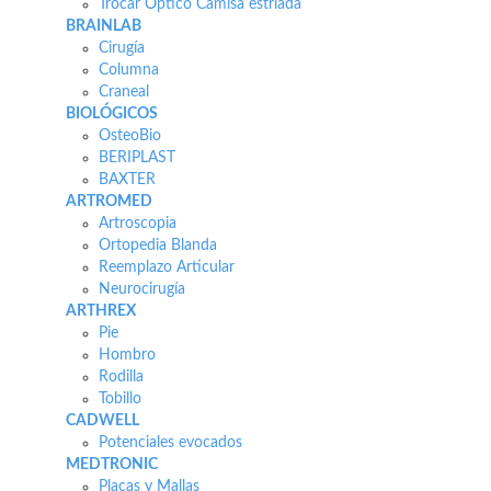
Trocar Óptico Camisa estriada
BRAINLAB
Cirugía
Columna
Craneal
BIOLÓGICOS
OsteoBio
BERIPLAST
BAXTER
ARTROMED
Artroscopia
Ortopedia Blanda
Reemplazo Articular
Neurocirugía
ARTHREX
Pie
Hombro
Rodilla
Tobillo
CADWELL
Potenciales evocados
MEDTRONIC
Placas y Mallas