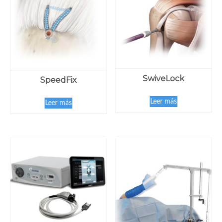
SwiveLock
SpeedFix
Leer más
Leer más