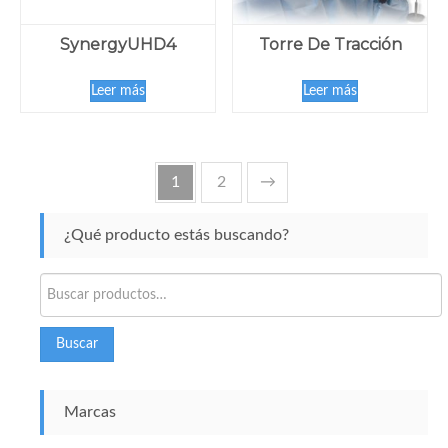
SynergyUHD4
Torre De Tracción
Leer más
Leer más
1
2
→
¿Qué producto estás buscando?
Buscar
por:
Buscar
Marcas