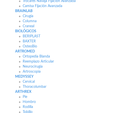
Trocares Navaja Fijación Avanzada
Camisa Fijación Avanzada
BRAINLAB
Cirugía
Columna
Craneal
BIOLÓGICOS
BERIPLAST
BAXTER
OsteoBio
ARTROMED
Ortopedia Blanda
Reemplazo Articular
Neurocirugía
Artroscopia
MEDYSSEY
Cervical
Thoracolumbar
ARTHREX
Pie
Hombro
Rodilla
Tobillo