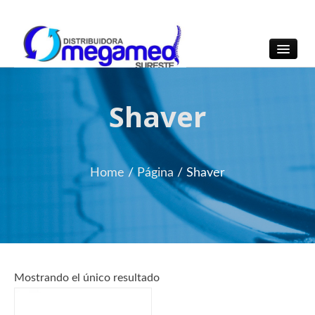
OmegaMed Sureste
OmegaMed Sureste
Shaver
Home
/
Página
/
Shaver
Mostrando el único resultado