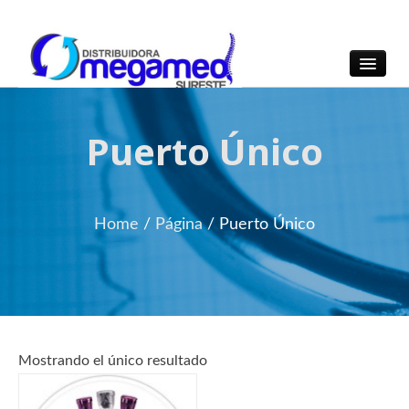
OmegaMed Sureste
OmegaMed Sureste
Puerto Único
Home
/
Página
/
Puerto Único
Mostrando el único resultado