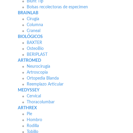
Blunt Tip
Bolsas recolectoras de especimen
BRAINLAB
Cirugía
Columna
Craneal
BIOLÓGICOS
BAXTER
OsteoBio
BERIPLAST
ARTROMED
Neurocirugía
Artroscopia
Ortopedia Blanda
Reemplazo Articular
MEDYSSEY
Cervical
Thoracolumbar
ARTHREX
Pie
Hombro
Rodilla
Tobillo