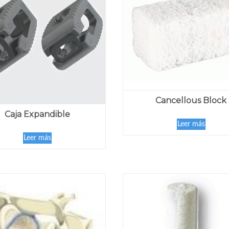
Cancellous Block
Caja Expandible
Leer más
Leer más