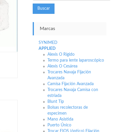
Buscar
Marcas
SYNIMED
APPLIED
Alexis O Rígido
Termo para lente laparoscópico
Alexis O Cesárea
Trocares Navaja Fijación
Avanzada
Camisa Fijación Avanzada
Trocares Navaja Camisa con
estriada
Blunt Tip
Bolsas recolectoras de
especimen
Mano Asistida
Puerto Único
Trocar FIOS (óptico) Fijación