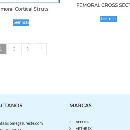
FEMORAL CROSS SEC
moral Cortical Struts
Leer más
Leer más
1
2
3
→
ÁCTANOS
MARCAS
APPLIED
tas@omegasureste.com
ARTHREX