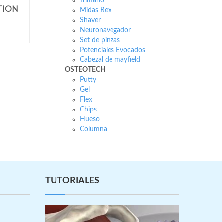
Trimano
TION
Midas Rex
Shaver
Neuronavegador
Set de pinzas
Potenciales Evocados
Cabezal de mayfield
OSTEOTECH
Putty
Gel
Flex
Chips
Hueso
Columna
TUTORIALES