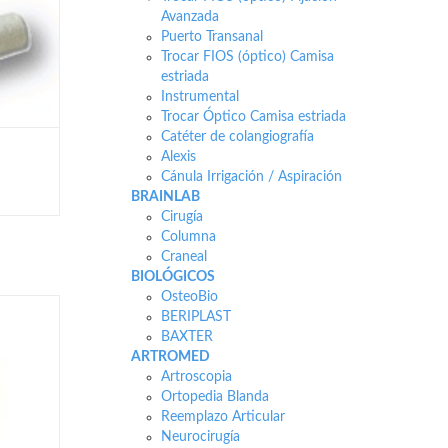
Avanzada
Puerto Transanal
Trocar FIOS (óptico) Camisa
estriada
Instrumental
Trocar Óptico Camisa estriada
Catéter de colangiografía
Alexis
Cánula Irrigación / Aspiración
BRAINLAB
Cirugía
Columna
Craneal
BIOLÓGICOS
OsteoBio
BERIPLAST
BAXTER
ARTROMED
Artroscopia
Ortopedia Blanda
Reemplazo Articular
Neurocirugía