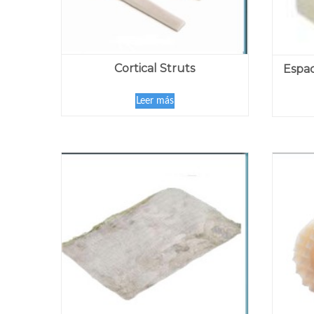
Cortical Struts
Espac
Leer más