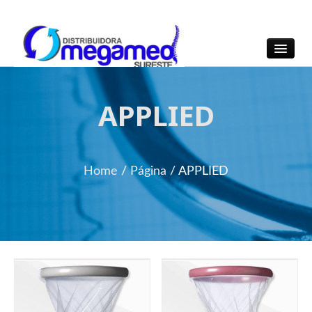
OmegaMed Sureste
OmegaMed Sureste
APPLIED
Home
/
Página
/
APPLIED