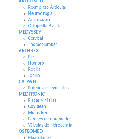
ARTROMED
Reemplazo Articular
Neurocirugía
Artroscopia
Ortopedia Blanda
MEDYSSEY
Cervical
Thoracolumbar
ARTHREX
Pie
Hombro
Rodilla
Tobillo
CADWELL
Potenciales evocados
MEDTRONIC
Placas y Mallas
Covidean
Midas Rex
Parches de duramadre
Válvulas de hidrocefalia
OSTEOMED
Maxilofacial