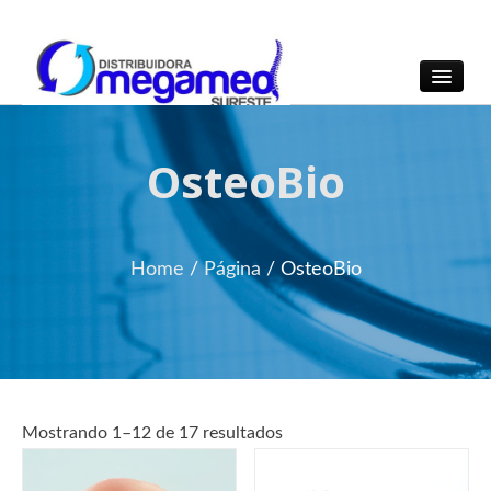
OmegaMed Sureste
OmegaMed Sureste
OsteoBio
Home
/
Página
/
OsteoBio
Mostrando 1–12 de 17 resultados