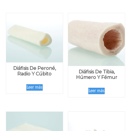
Diáfisis De Peroné,
Diáfisis De Tibia,
Radio Y Cúbito
Húmero Y Fémur
Leer más
Leer más