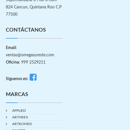
Supermanzana 6 Piso 8 num
824 Cancun, Quintana Roo C.P
77500
CONTÁCTANOS
Email:
ventas@omegasureste.com
Oficina:
999 2529211
Síguenos en:
MARCAS
APPLIED
ARTHREX
ARTROMED