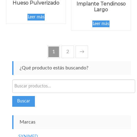
Hueso Pulverizado
Implante Tendinoso
Largo
Leer más
Leer más
1
2
→
¿Qué producto estás buscando?
Buscar
por:
Buscar
Marcas
SYNIMED