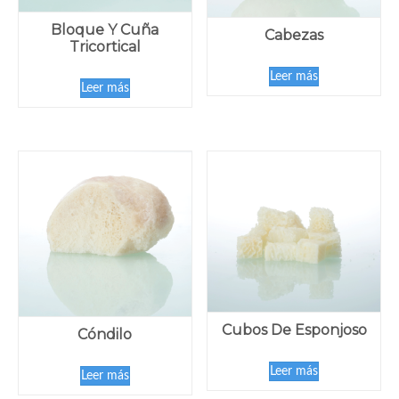
Bloque Y Cuña
Cabezas
Tricortical
Leer más
Leer más
Cubos De Esponjoso
Cóndilo
Leer más
Leer más