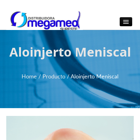
OmegaMed Sureste
OmegaMed Sureste
Aloinjerto Meniscal
Home
/
Producto
/
Aloinjerto Meniscal