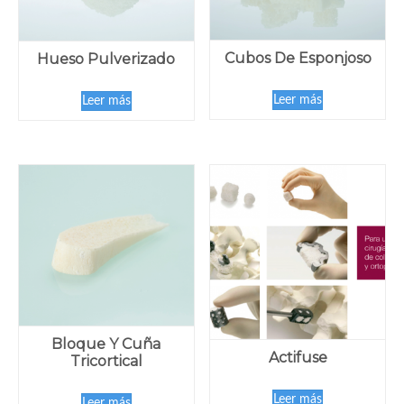
Cubos De Esponjoso
Hueso Pulverizado
Leer más
Leer más
Bloque Y Cuña
Actifuse
Tricortical
Leer más
Leer más