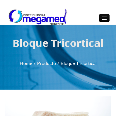
OmegaMed Sureste
OmegaMed Sureste
Bloque Tricortical
Home
/
Producto
/
Bloque Tricortical