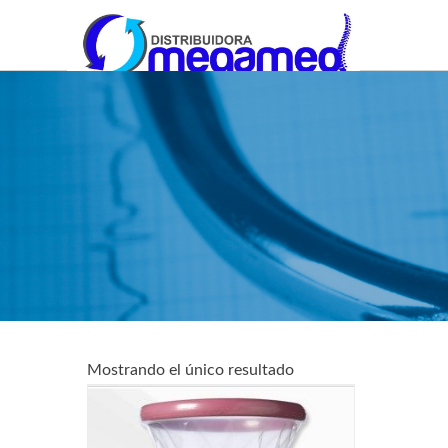
OmegaMed Sureste
OmegaMed Sureste
Mostrando el único resultado