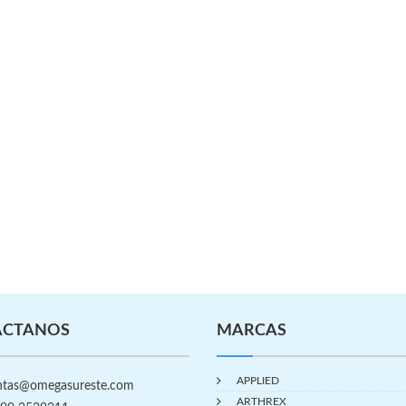
ÁCTANOS
MARCAS
APPLIED
tas@omegasureste.com
ARTHREX