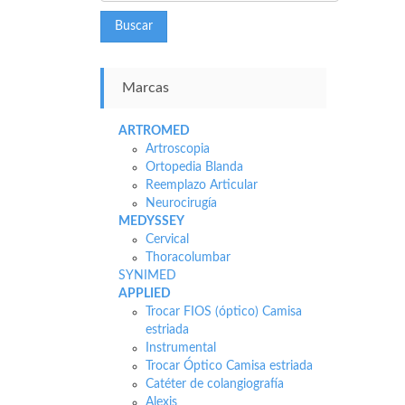
Buscar
Marcas
ARTROMED
Artroscopia
Ortopedia Blanda
Reemplazo Articular
Neurocirugía
MEDYSSEY
Cervical
Thoracolumbar
SYNIMED
APPLIED
Trocar FIOS (óptico) Camisa
estriada
Instrumental
Trocar Óptico Camisa estriada
Catéter de colangiografía
Alexis