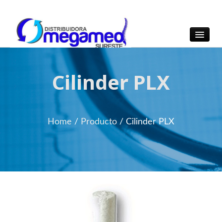
OmegaMed Sureste
OmegaMed Sureste
Cilinder PLX
Home
/
Producto
/
Cilinder PLX