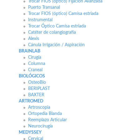
Trocar FIOS (óptico) Fijación Avanzada
Puerto Transanal
Trocar FIOS (óptico) Camisa estriada
Instrumental
Trocar Óptico Camisa estriada
Catéter de colangiografía
Alexis
Cánula Irrigación / Aspiración
BRAINLAB
Cirugía
Columna
Craneal
BIOLÓGICOS
OsteoBio
BERIPLAST
BAXTER
ARTROMED
Artroscopia
Ortopedia Blanda
Reemplazo Articular
Neurocirugía
MEDYSSEY
Cervical