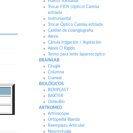
Puerto Transanal
Trocar FIOS (óptico) Camisa
estriada
Instrumental
Trocar Óptico Camisa estriada
Catéter de colangiografía
Alexis
Cánula Irrigación / Aspiración
Alexis O Rígido
Termo para lente laparoscópico
BRAINLAB
Cirugía
Columna
Craneal
BIOLÓGICOS
BERIPLAST
BAXTER
OsteoBio
ARTROMED
Artroscopia
Ortopedia Blanda
Reemplazo Articular
Neurocirugía