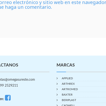
rreo electrónico y sitio web en este navegado
ue haga un comentario.
ÁCTANOS
MARCAS
APPLIED
tas@omegasureste.com
ARTHREX
99 2529211
ARTROMED
BAXTER
en:
BERIPLAST
CADWELL