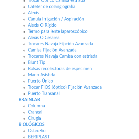
Trocar Óptico Camisa estriada
Catéter de colangiografía
Alexis
Cánula Irrigación / Aspiración
Alexis O Rígido
Termo para lente laparoscópico
Alexis O Cesárea
Trocares Navaja Fijación Avanzada
Camisa Fijación Avanzada
Trocares Navaja Camisa con estriada
Blunt Tip
Bolsas recolectoras de especimen
Mano Asistida
Puerto Único
Trocar FIOS (óptico) Fijación Avanzada
Puerto Transanal
BRAINLAB
Columna
Craneal
Cirugía
BIOLÓGICOS
OsteoBio
BERIPLAST