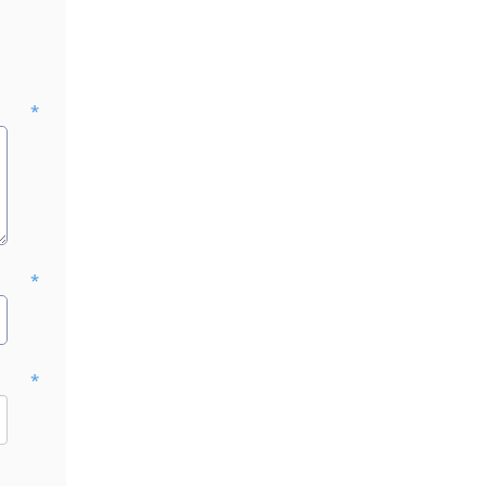
*
*
*