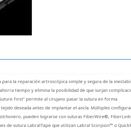
para la reparación artroscópica simple y segura de la inestabi
ahorra tiempo y elimina la posibilidad de que surjan complicac
Suture First” permite al cirujano pasar la sutura en forma
tejido deseada antes de implantar el ancla. Múltiples configura
y colchonero, pueden lograrse con suturas FiberWire®, FiberLin
nes de sutura LabralTape que utilizan Labral Scorpion™ o Quick