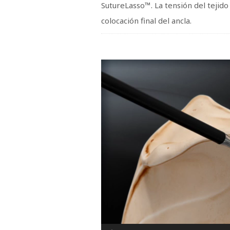
SutureLasso™. La tensión del tejido 
colocación final del ancla.
Reproductor
de
vídeo