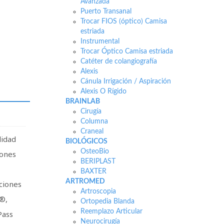
Avanzada
Puerto Transanal
Trocar FIOS (óptico) Camisa
estriada
Instrumental
Trocar Óptico Camisa estriada
Catéter de colangiografía
Alexis
Cánula Irrigación / Aspiración
Alexis O Rígido
BRAINLAB
Cirugía
Columna
Craneal
lidad
BIOLÓGICOS
OsteoBio
iones
BERIPLAST
BAXTER
ARTROMED
ciones
Artroscopia
k®,
Ortopedia Blanda
Reemplazo Articular
Pass
Neurocirugía