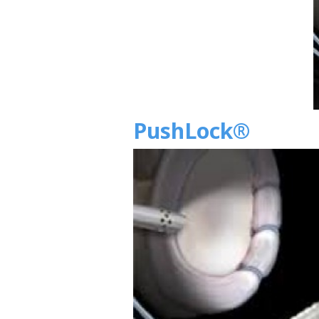
PushLock®