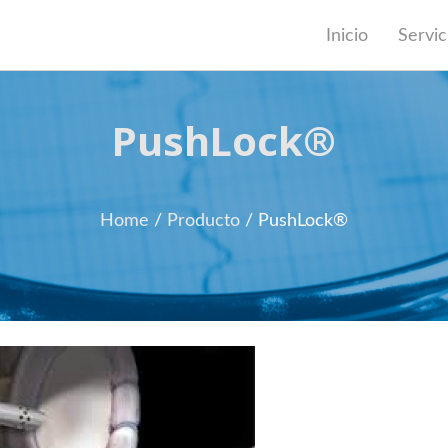
Inicio
Servic
PushLock®
Home
/
Producto
/
PushLock®