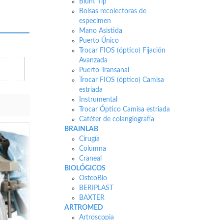
Blunt Tip
Bolsas recolectoras de
especimen
Mano Asistida
Puerto Único
Trocar FIOS (óptico) Fijación
Avanzada
Puerto Transanal
Trocar FIOS (óptico) Camisa
estriada
Instrumental
Trocar Óptico Camisa estriada
Catéter de colangiografía
BRAINLAB
Cirugía
Columna
Craneal
BIOLÓGICOS
OsteoBio
BERIPLAST
BAXTER
ARTROMED
Artroscopia