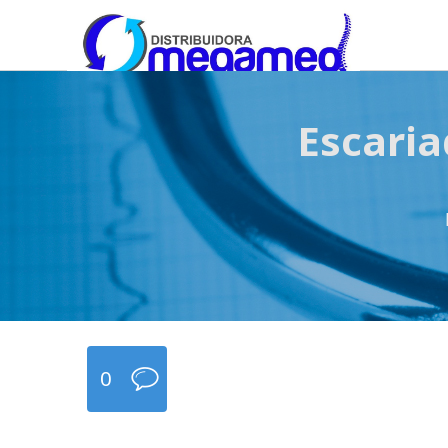
OmegaMed Sureste
OmegaMed Sureste
Escaria
0