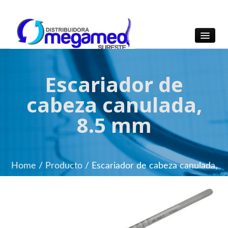
OmegaMed Sureste
OmegaMed Sureste
Escariador de
cabeza canulada,
8.5 mm
Home
/
Producto
/
Escariador de cabeza canulada,
8.5 mm