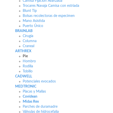
Camisa Fijación Avanzada
Trocares Navaja Camisa con estriada
Blunt Tip
Bolsas recolectoras de especimen
Mano Asistida
Puerto Único
BRAINLAB
Cirugía
Columna
Craneal
ARTHREX
Pie
Hombro
Rodilla
Tobillo
CADWELL
Potenciales evocados
MEDTRONIC
Placas y Mallas
Covidean
Midas Rex
Parches de duramadre
Válvulas de hidrocefalia