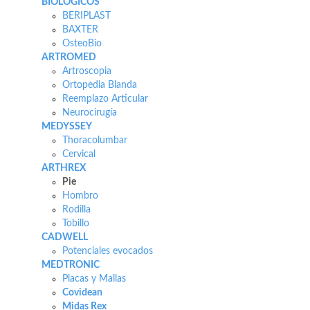
BIOLÓGICOS
BERIPLAST
BAXTER
OsteoBio
ARTROMED
Artroscopia
Ortopedia Blanda
Reemplazo Articular
Neurocirugía
MEDYSSEY
Thoracolumbar
Cervical
ARTHREX
Pie
Hombro
Rodilla
Tobillo
CADWELL
Potenciales evocados
MEDTRONIC
Placas y Mallas
Covidean
Midas Rex