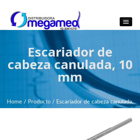
OmegaMed Sureste
OmegaMed Sureste
Escariador de
cabeza canulada, 10
mm
Home
/
Producto
/
Escariador de cabeza canulada,
10 mm