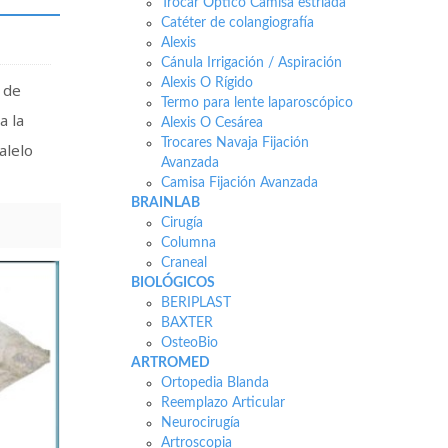
Trocar Óptico Camisa estriada
Catéter de colangiografía
Alexis
Cánula Irrigación / Aspiración
Alexis O Rígido
 de
Termo para lente laparoscópico
a la
Alexis O Cesárea
Trocares Navaja Fijación
alelo
Avanzada
Camisa Fijación Avanzada
BRAINLAB
Cirugía
Columna
Craneal
BIOLÓGICOS
BERIPLAST
BAXTER
OsteoBio
ARTROMED
Ortopedia Blanda
Reemplazo Articular
Neurocirugía
Artroscopia