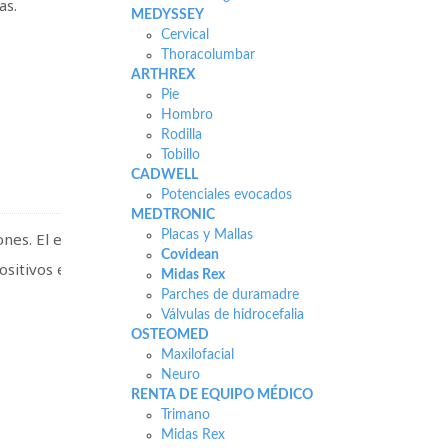
as.
MEDYSSEY
Cervical
Thoracolumbar
ARTHREX
Pie
Hombro
Rodilla
Tobillo
CADWELL
Potenciales evocados
MEDTRONIC
Placas y Mallas
ones. El equipo es
Covidean
positivos externos, como
Midas Rex
Parches de duramadre
Válvulas de hidrocefalia
OSTEOMED
Maxilofacial
Neuro
RENTA DE EQUIPO MÉDICO
Trimano
Midas Rex