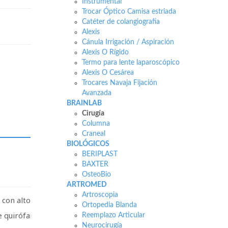
Instrumental
Trocar Óptico Camisa estriada
Catéter de colangiografía
Alexis
Cánula Irrigación / Aspiración
Alexis O Rígido
Termo para lente laparoscópico
Alexis O Cesárea
Trocares Navaja Fijación
Avanzada
BRAINLAB
Cirugía
Columna
Craneal
BIOLÓGICOS
BERIPLAST
BAXTER
OsteoBio
ARTROMED
Artroscopia
 con alto rendimiento y
Ortopedia Blanda
e quirófano en un abrir
Reemplazo Articular
Neurocirugía