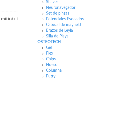
Shaver
Neuronavegador
Set de pinzas
rmitirá utilizar aún más
Potenciales Evocados
Cabezal de mayfield
Brazos de Leyla
Silla de Playa
OSTEOTECH
Gel
Flex
Chips
Hueso
Columna
Putty