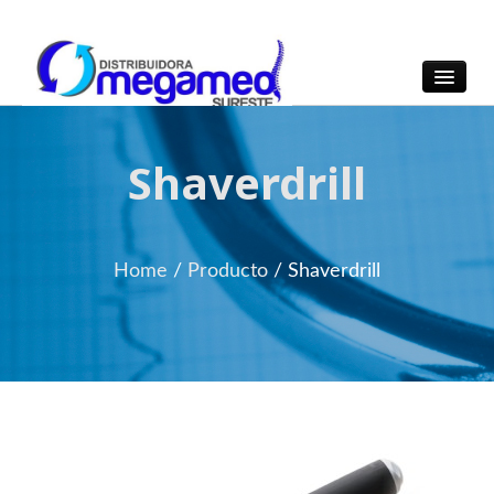
OmegaMed Sureste
OmegaMed Sureste
Shaverdrill
Home
/
Producto
/
Shaverdrill