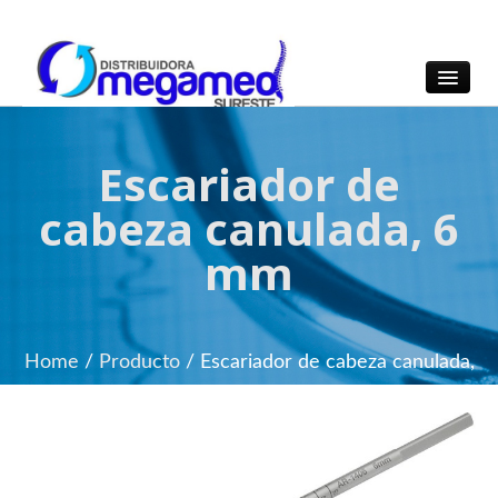
OmegaMed Sureste
OmegaMed Sureste
Escariador de
cabeza canulada, 6
mm
Home
/
Producto
/
Escariador de cabeza canulada,
6 mm