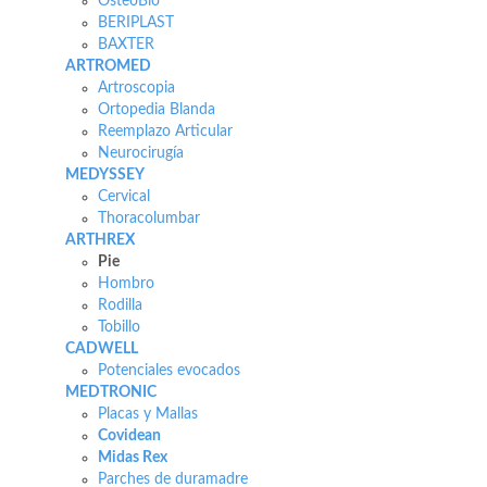
OsteoBio
BERIPLAST
BAXTER
ARTROMED
Artroscopia
Ortopedia Blanda
Reemplazo Articular
Neurocirugía
MEDYSSEY
Cervical
Thoracolumbar
ARTHREX
Pie
Hombro
Rodilla
Tobillo
CADWELL
Potenciales evocados
MEDTRONIC
Placas y Mallas
Covidean
Midas Rex
Parches de duramadre