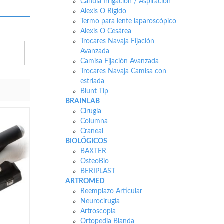
Cánula Irrigación / Aspiración
Alexis O Rígido
Termo para lente laparoscópico
Alexis O Cesárea
Trocares Navaja Fijación
Avanzada
Camisa Fijación Avanzada
Trocares Navaja Camisa con
estriada
Blunt Tip
BRAINLAB
Cirugía
Columna
Craneal
BIOLÓGICOS
BAXTER
OsteoBio
BERIPLAST
ARTROMED
Reemplazo Articular
Neurocirugía
Artroscopia
Ortopedia Blanda