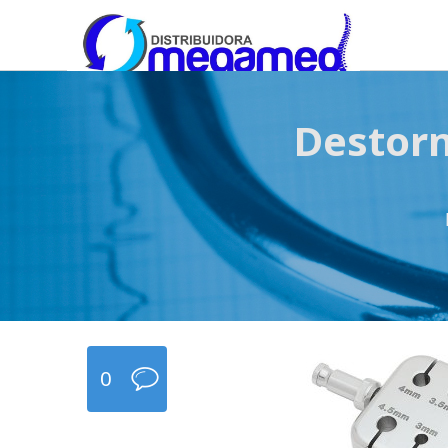
OmegaMed Sureste
OmegaMed Sureste
Destorn
0