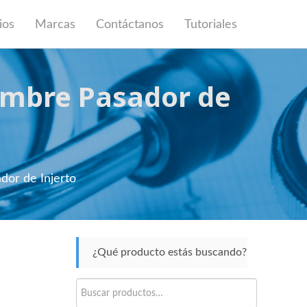
ios
Marcas
Contáctanos
Tutoriales
lambre Pasador de
dor de Injerto
¿Qué producto estás buscando?
Buscar
por: