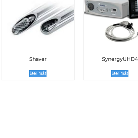
Shaver
SynergyUHD4
Leer más
Leer más