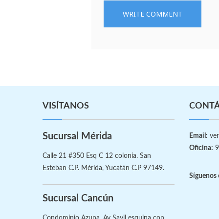
VISÍTANOS
CONT
Sucursal Mérida
Email:
ven
Oficina:
9
Calle 21 #350 Esq C 12 colonia. San
Esteban C.P. Mérida, Yucatán C.P 97149.
Síguenos 
Sucursal Cancún
Condominio Azuna, Av Sayil esquina con