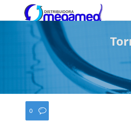
OmegaMed Sureste
OmegaMed Sureste
Tor
0