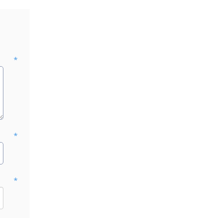
*
*
*