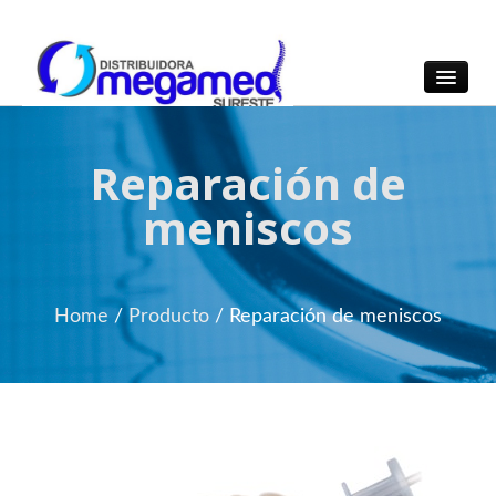
OmegaMed Sureste
OmegaMed Sureste
Reparación de
meniscos
Home
/
Producto
/
Reparación de meniscos