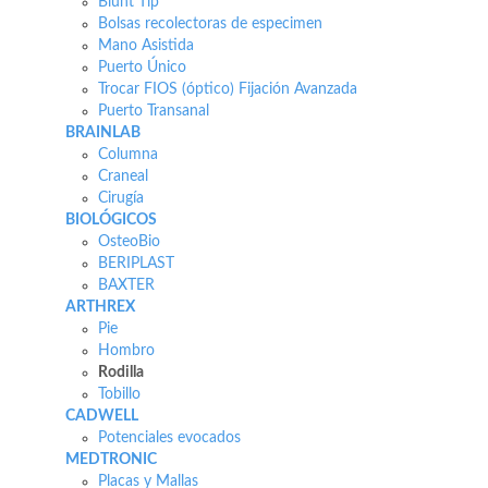
Blunt Tip
Bolsas recolectoras de especimen
Mano Asistida
Puerto Único
Trocar FIOS (óptico) Fijación Avanzada
Puerto Transanal
BRAINLAB
Columna
Craneal
Cirugía
BIOLÓGICOS
OsteoBio
BERIPLAST
BAXTER
ARTHREX
Pie
Hombro
Rodilla
Tobillo
CADWELL
Potenciales evocados
MEDTRONIC
Placas y Mallas