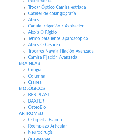
Instrumental
Trocar Óptico Camisa estriada
Catéter de colangiografía
Alexis
Cánula Irrigación / Aspiración
Alexis O Rígido
Termo para lente laparoscópico
Alexis O Cesárea
Trocares Navaja Fijación Avanzada
Camisa Fijación Avanzada
BRAINLAB
Cirugía
Columna
Craneal
BIOLÓGICOS
BERIPLAST
BAXTER
OsteoBio
ARTROMED
Ortopedia Blanda
Reemplazo Articular
Neurocirugía
Artroscopia