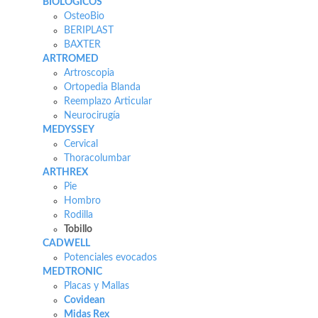
BIOLÓGICOS
OsteoBio
BERIPLAST
BAXTER
ARTROMED
Artroscopia
Ortopedia Blanda
Reemplazo Articular
Neurocirugía
MEDYSSEY
Cervical
Thoracolumbar
ARTHREX
Pie
Hombro
Rodilla
Tobillo
CADWELL
Potenciales evocados
MEDTRONIC
Placas y Mallas
Covidean
Midas Rex