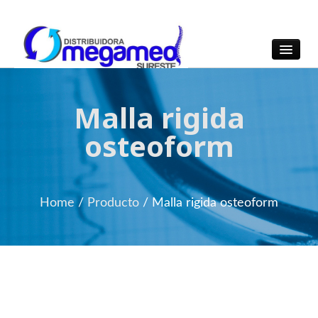
OmegaMed Sureste
OmegaMed Sureste
Malla rigida
osteoform
Home
/
Producto
/
Malla rigida osteoform