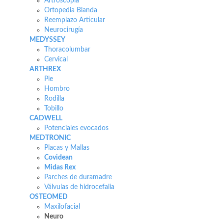
Artroscopia
Ortopedia Blanda
Reemplazo Articular
Neurocirugía
MEDYSSEY
Thoracolumbar
Cervical
ARTHREX
Pie
Hombro
Rodilla
Tobillo
CADWELL
Potenciales evocados
MEDTRONIC
Placas y Mallas
Covidean
Midas Rex
Parches de duramadre
Válvulas de hidrocefalia
OSTEOMED
Maxilofacial
Neuro