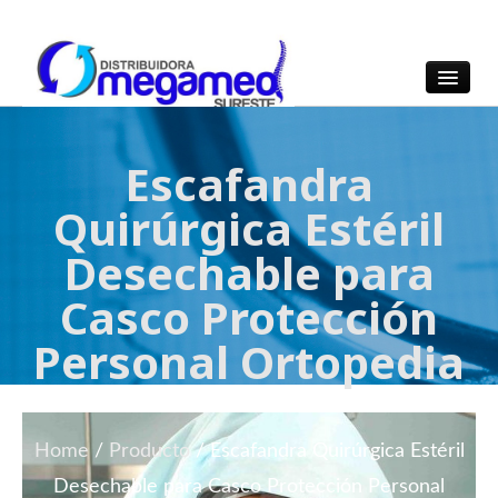
OmegaMed Sureste
OmegaMed Sureste
Escafandra
Quirúrgica Estéril
Desechable para
Casco Protección
Personal Ortopedia
Home
/
Producto
/
Escafandra Quirúrgica Estéril
Desechable para Casco Protección Personal