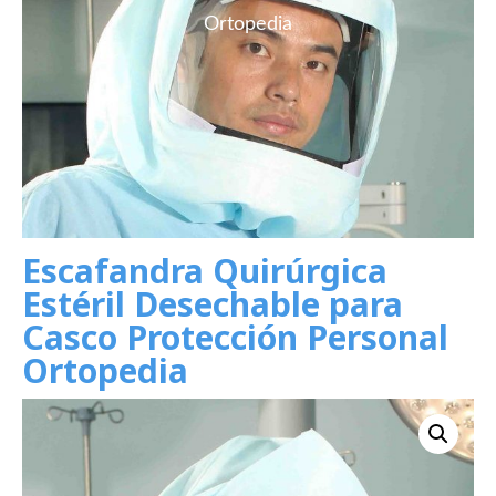
Ortopedia
Escafandra Quirúrgica
Estéril Desechable para
Casco Protección Personal
Ortopedia