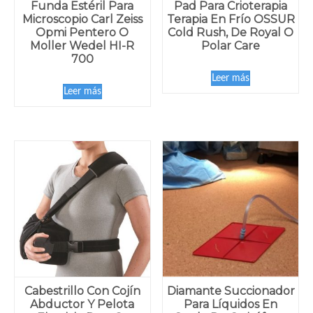
Funda Estéril Para
Pad Para Crioterapia
Microscopio Carl Zeiss
Terapia En Frío OSSUR
Opmi Pentero O
Cold Rush, De Royal O
Moller Wedel HI-R
Polar Care
700
Leer más
Leer más
Cabestrillo Con Cojín
Diamante Succionador
Abductor Y Pelota
Para Líquidos En