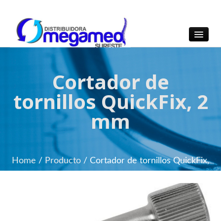
OmegaMed Sureste
OmegaMed Sureste
Cortador de
tornillos QuickFix, 2
mm
Home
/
Producto
/
Cortador de tornillos QuickFix,
2 mm