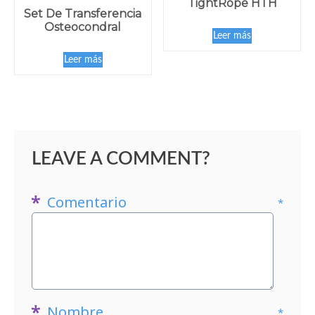
TightRope HTH
Set De Transferencia
Osteocondral
Leer más
Leer más
LEAVE A COMMENT?
Comentario
*
Nombre
*