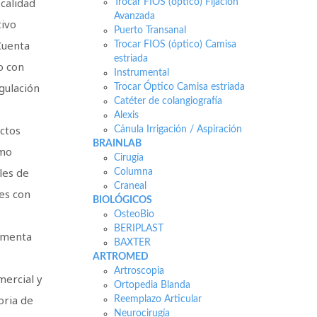
 calidad
Trocar FIOS (óptico) Fijación
Avanzada
tivo
Puerto Transanal
Cuenta
Trocar FIOS (óptico) Camisa
estriada
o con
Instrumental
gulación
Trocar Óptico Camisa estriada
Catéter de colangiografía
Alexis
ctos
Cánula Irrigación / Aspiración
BRAINLAB
omo
Cirugía
les de
Columna
Craneal
es con
BIOLÓGICOS
OsteoBio
BERIPLAST
ementa
BAXTER
o
ARTROMED
Artroscopia
mercial y
Ortopedia Blanda
oria de
Reemplazo Articular
Neurocirugía