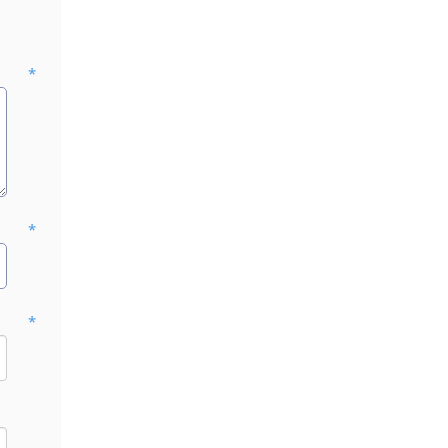
*
*
*