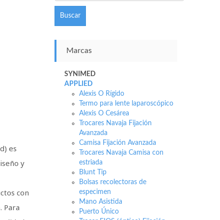
Buscar
Marcas
SYNIMED
APPLIED
Alexis O Rígido
Termo para lente laparoscópico
Alexis O Cesárea
Trocares Navaja Fijación
Avanzada
Camisa Fijación Avanzada
d) es
Trocares Navaja Camisa con
iseño y
estriada
Blunt Tip
Bolsas recolectoras de
ctos con
especimen
Mano Asistida
a. Para
Puerto Único