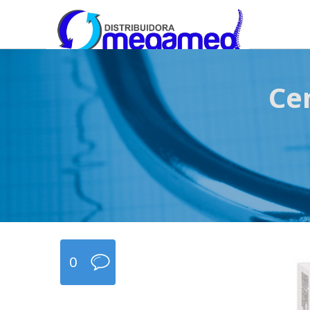
OmegaMed Sureste
OmegaMed Sureste
Ce
0