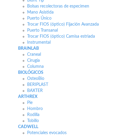
Blunt Tip
Bolsas recolectoras de especimen
Mano Asistida
Puerto Único
Trocar FIOS (óptico) Fijación Avanzada
Puerto Transanal
Trocar FIOS (óptico) Camisa estriada
Instrumental
BRAINLAB
Craneal
Cirugía
Columna
BIOLÓGICOS
OsteoBio
BERIPLAST
BAXTER
ARTHREX
Pie
Hombro
Rodilla
Tobillo
CADWELL
Potenciales evocados