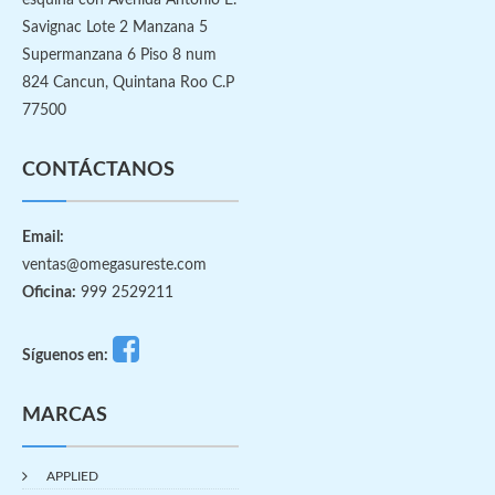
esquina con Avenida Antonio E.
Savignac Lote 2 Manzana 5
Supermanzana 6 Piso 8 num
824 Cancun, Quintana Roo C.P
77500
CONTÁCTANOS
Email:
ventas@omegasureste.com
Oficina:
999 2529211
Síguenos en:
MARCAS
APPLIED