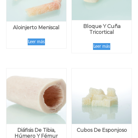
Bloque Y Cuña
Aloinjerto Meniscal
Tricortical
Leer más
Leer más
Diáfisis De Tibia,
Cubos De Esponjoso
Húmero Y Fémur