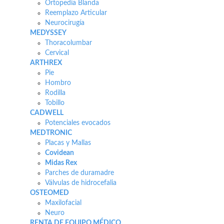
Ortopedia Blanda
Reemplazo Articular
Neurocirugía
MEDYSSEY
Thoracolumbar
Cervical
ARTHREX
Pie
Hombro
Rodilla
Tobillo
CADWELL
Potenciales evocados
MEDTRONIC
Placas y Mallas
Covidean
Midas Rex
Parches de duramadre
Válvulas de hidrocefalia
OSTEOMED
Maxilofacial
Neuro
RENTA DE EQUIPO MÉDICO