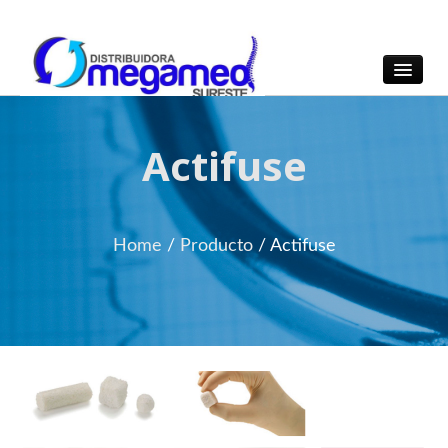
OmegaMed Sureste
OmegaMed Sureste
Actifuse
Home
/
Producto
/
Actifuse