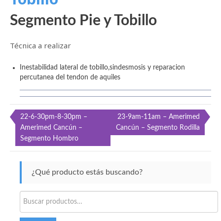
Segmento Pie y Tobillo
Técnica a realizar
Inestabilidad lateral de tobillo,sindesmosis y reparacion
percutanea del tendon de aquiles
Navegación
22-6-30pm-8-30pm –
23-9am-11am – Amerimed
Amerimed Cancún –
Cancún – Segmento Rodilla
de
Segmento Hombro
entradas
¿Qué producto estás buscando?
Buscar
por: