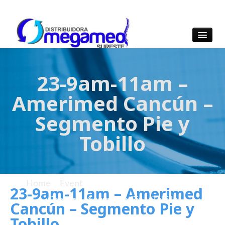
OmegaMed Sureste
OmegaMed Sureste
23-9am-11am –
Amerimed Cancún –
Segmento Pie y
Tobillo
Home
/
Event
/
23-9am-11am – Amerimed
23-9am-11am – Amerimed
Cancún – Segmento Pie y Tobillo
Cancún – Segmento Pie y
Tobillo