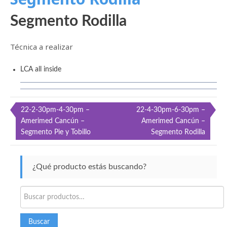
Segmento Rodilla
Técnica a realizar
LCA all inside
Navegación
22-2-30pm-4-30pm –
22-4-30pm-6-30pm –
Amerimed Cancún –
Amerimed Cancún –
de
Segmento Pie y Tobillo
Segmento Rodilla
entradas
¿Qué producto estás buscando?
Buscar
por:
Buscar