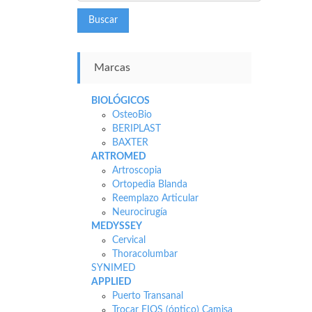
Buscar
Marcas
BIOLÓGICOS
OsteoBio
BERIPLAST
BAXTER
ARTROMED
Artroscopia
Ortopedia Blanda
Reemplazo Articular
Neurocirugía
MEDYSSEY
Cervical
Thoracolumbar
SYNIMED
APPLIED
Puerto Transanal
Trocar FIOS (óptico) Camisa