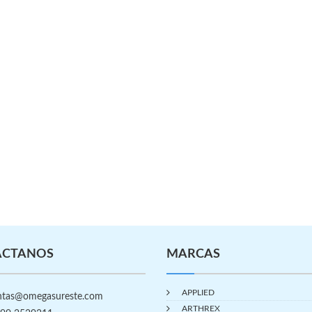
ÁCTANOS
MARCAS
APPLIED
tas@omegasureste.com
ARTHREX