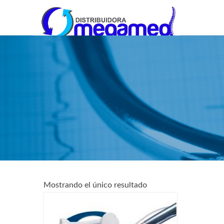
OmegaMed Sureste
OmegaMed Sureste
Mostrando el único resultado