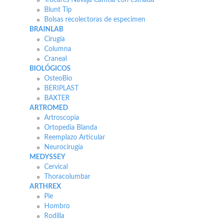
Trocares Navaja Camisa con estriada
Blunt Tip
Bolsas recolectoras de especimen
BRAINLAB
Cirugía
Columna
Craneal
BIOLÓGICOS
OsteoBio
BERIPLAST
BAXTER
ARTROMED
Artroscopia
Ortopedia Blanda
Reemplazo Articular
Neurocirugía
MEDYSSEY
Cervical
Thoracolumbar
ARTHREX
Pie
Hombro
Rodilla