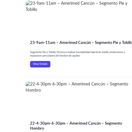
23-9am-11am – Amerimed Cancún – Segmento Pie y Tobill
Segmento Pie y Tobillo Técnica a realizar Inestabilidad lateral de tobillo,sindesmosis y
reparacion percutanea del tendon de aquiles
View Details
22-4-30pm-6-30pm – Amerimed Cancún – Segmento
Hombro