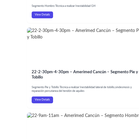
Segmento Hombro Técnica a realizar Inestabilidad GH
View Details
22-2-30pm-4-30pm – Amerimed Cancún – Segmento Pie y
Tobillo
Segmento Pie y Tobillo Técnica a realizar Inestabilidad lateral de tobillo,sindesmosis y
reparación percutanea del tendón de aquiles
View Details