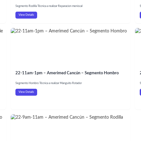
Segmento Rodilla Técnica a realizar Reparacion meniscal
S
View Details
22-11am-1pm – Amerimed Cancún – Segmento Hombro
Segmento Hombro Técnica a realizar Manguito Rotador
S
View Details