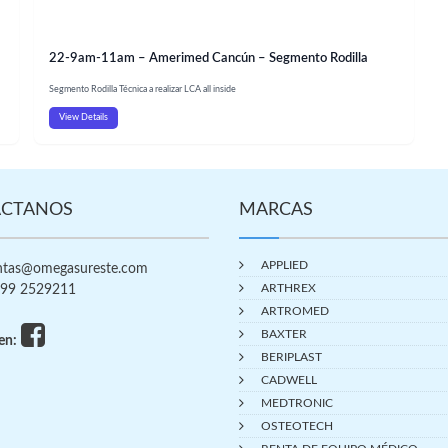
22-9am-11am – Amerimed Cancún – Segmento Rodilla
Segmento Rodilla Técnica a realizar LCA all inside
View Details
CTANOS
MARCAS
APPLIED
tas@omegasureste.com
ARTHREX
99 2529211
ARTROMED
BAXTER
en:
BERIPLAST
CADWELL
MEDTRONIC
OSTEOTECH