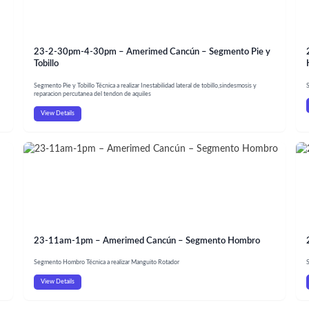
23-2-30pm-4-30pm – Amerimed Cancún – Segmento Pie y
Tobillo
Segmento Pie y Tobillo Técnica a realizar Inestabilidad lateral de tobillo,sindesmosis y
reparacion percutanea del tendon de aquiles
View Details
23-11am-1pm – Amerimed Cancún – Segmento Hombro
Segmento Hombro Técnica a realizar Manguito Rotador
S
View Details