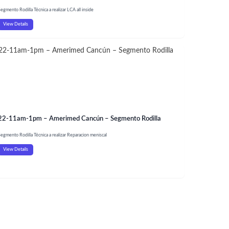
egmento Rodilla Técnica a realizar LCA all inside
View Details
22-11am-1pm – Amerimed Cancún – Segmento Rodilla
egmento Rodilla Técnica a realizar Reparacion meniscal
View Details