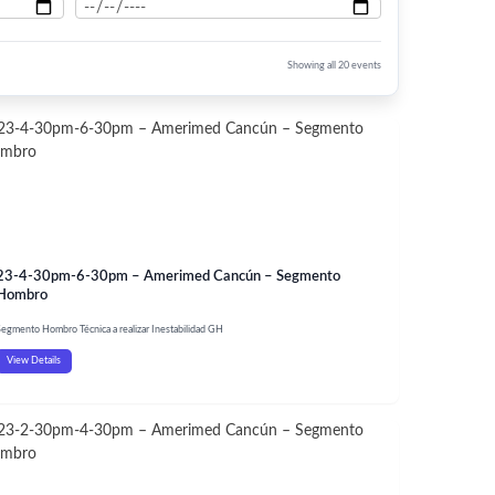
Showing all 20 events
23-4-30pm-6-30pm – Amerimed Cancún – Segmento
Hombro
Segmento Hombro Técnica a realizar Inestabilidad GH
View Details