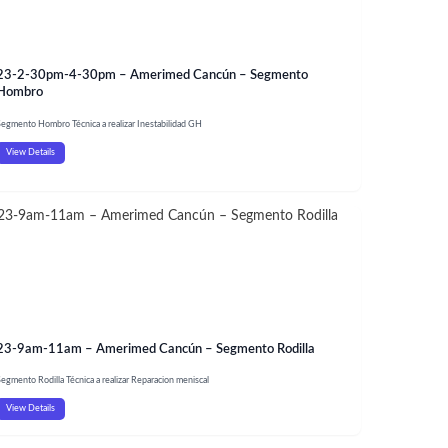
23-2-30pm-4-30pm – Amerimed Cancún – Segmento
Hombro
Segmento Hombro Técnica a realizar Inestabilidad GH
View Details
23-9am-11am – Amerimed Cancún – Segmento Rodilla
egmento Rodilla Técnica a realizar Reparacion meniscal
View Details