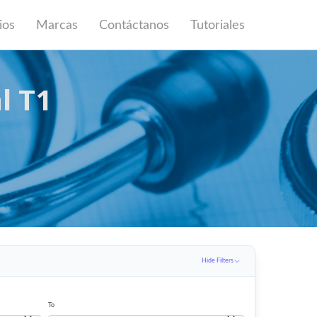
ios
Marcas
Contáctanos
Tutoriales
l T1
Hide Filters
To