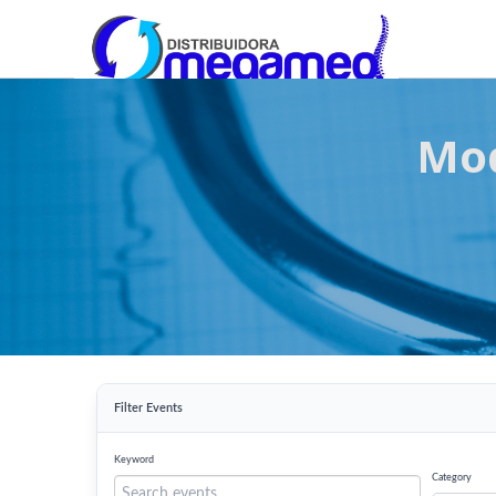
OmegaMed Sureste
OmegaMed Sureste
Mod
Filter Events
Keyword
Category