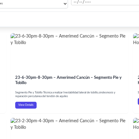
23-6-30pm-8-30pm – Amerimed Cancún – Segmento Pie y
Tobillo
Segmento Pie y Tobillo Técnica a realizar Inestabilidad lateral de tobillo,sindesmosis y
reparación percutanea del tendón de aquiles
View Details