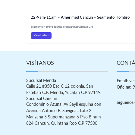
22-9am-11am – Amerimed Cancún – Segmento Hombro
Segmento Hombro Técnica a realizar Inestabilidad GH
View Details
VISÍTANOS
CONTÁ
Sucursal Mérida
Email:
ven
Calle 21 #350 Esq C 12 colonia. San
Oficina:
9
Esteban C.P. Mérida, Yucatán C.P 97149.
Sucursal Cancún
Síguenos 
Condominio Azuna, Av Sayil esquina con
Avenida Antonio E. Savignac Lote 2
Manzana 5 Supermanzana 6 Piso 8 num
824 Cancun, Quintana Roo C.P 77500