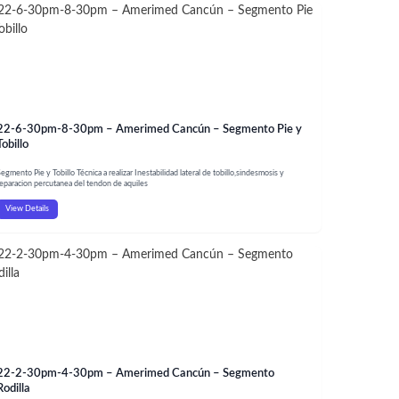
22-6-30pm-8-30pm – Amerimed Cancún – Segmento Pie y
Tobillo
egmento Pie y Tobillo Técnica a realizar Inestabilidad lateral de tobillo,sindesmosis y
eparacion percutanea del tendon de aquiles
View Details
22-2-30pm-4-30pm – Amerimed Cancún – Segmento
Rodilla