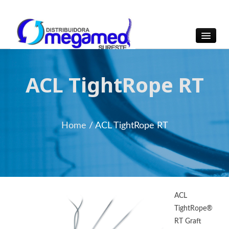
OmegaMed Sureste
OmegaMed Sureste
ACL TightRope RT
Home
/ ACL TightRope RT
ACL
TightRope®
RT Graft