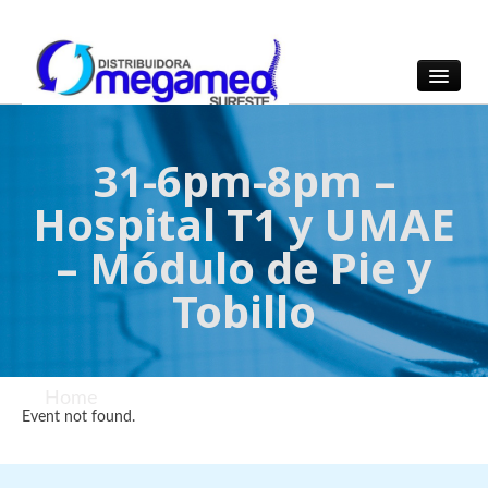
OmegaMed Sureste
OmegaMed Sureste
31-6pm-8pm –
Hospital T1 y UMAE
– Módulo de Pie y
Tobillo
Home
/ 31-6pm-8pm – Hospital T1 y UMAE –
Event not found.
Módulo de Pie y Tobillo