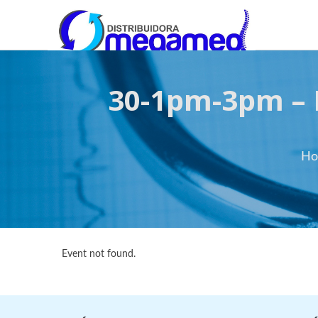
OmegaMed Sureste
OmegaMed Sureste
30-1pm-3pm – H
H
Event not found.