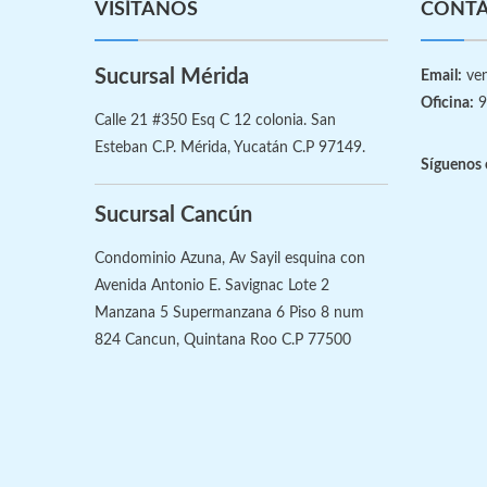
VISÍTANOS
CONT
Sucursal Mérida
Email:
ven
Oficina:
9
Calle 21 #350 Esq C 12 colonia. San
Esteban C.P. Mérida, Yucatán C.P 97149.
Síguenos 
Sucursal Cancún
Condominio Azuna, Av Sayil esquina con
Avenida Antonio E. Savignac Lote 2
Manzana 5 Supermanzana 6 Piso 8 num
824 Cancun, Quintana Roo C.P 77500