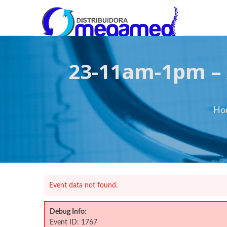
OmegaMed Sureste
OmegaMed Sureste
23-11am-1pm –
Ho
Event data not found.
Debug Info:
Event ID: 1767