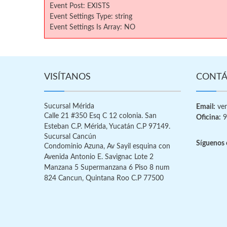
Event Post: EXISTS
Event Settings Type: string
Event Settings Is Array: NO
VISÍTANOS
CONTÁ
Sucursal Mérida
Email:
ven
Calle 21 #350 Esq C 12 colonia. San
Oficina:
9
Esteban C.P. Mérida, Yucatán C.P 97149.
Sucursal Cancún
Síguenos 
Condominio Azuna, Av Sayil esquina con
Avenida Antonio E. Savignac Lote 2
Manzana 5 Supermanzana 6 Piso 8 num
824 Cancun, Quintana Roo C.P 77500