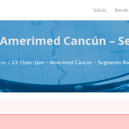
Inicio
Servic
 Amerimed Cancún – Se
me
/ 23-11am-1pm – Amerimed Cancún – Segmento Rod