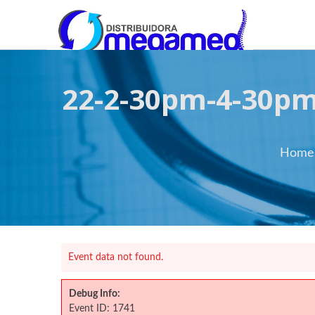
OmegaMed Sureste
OmegaMed Sureste
22-2-30pm-4-30pm
Home
Event data not found.
Debug Info:
Event ID: 1741