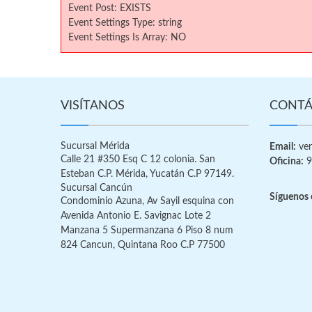
Event Post: EXISTS
Event Settings Type: string
Event Settings Is Array: NO
VISÍTANOS
CONTÁ
Sucursal Mérida
Email:
ven
Calle 21 #350 Esq C 12 colonia. San
Oficina:
9
Esteban C.P. Mérida, Yucatán C.P 97149.
Sucursal Cancún
Síguenos 
Condominio Azuna, Av Sayil esquina con
Avenida Antonio E. Savignac Lote 2
Manzana 5 Supermanzana 6 Piso 8 num
824 Cancun, Quintana Roo C.P 77500