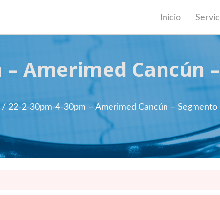
Inicio
Servic
 – Amerimed Cancún –
/ 22-2-30pm-4-30pm – Amerimed Cancún – Segmento R